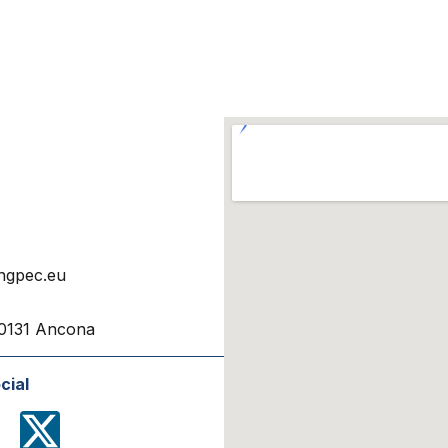
ngpec.eu
 60131 Ancona
cial