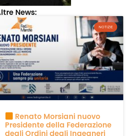
ltre News:
NOTIZIE
Renato Morsiani nuovo
Presidente della Federazione
degli Ordini degli Ingegneri