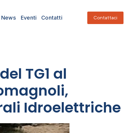
News
Eventi
Contatti
Contattaci
del TG1 al
Romagnoli,
ali Idroelettriche